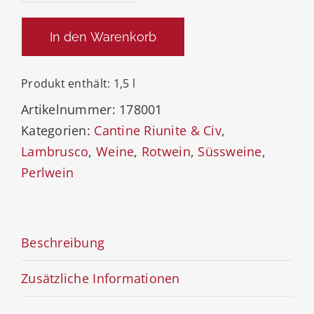
Lambrusco
DELL’EMILIA
In den Warenkorb
Superiore
IGT
Produkt enthält: 1,5
l
Menge
Artikelnummer:
178001
Kategorien:
Cantine Riunite & Civ
,
Lambrusco
,
Weine
,
Rotwein
,
Süssweine
,
Perlwein
Beschreibung
Zusätzliche Informationen