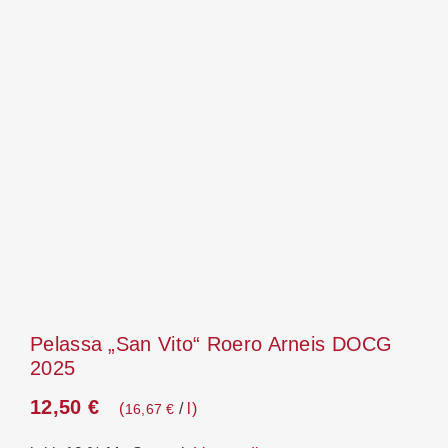
Pelassa „San Vito“ Roero Arneis DOCG
2025
12,50
€
/
l
16,67
€