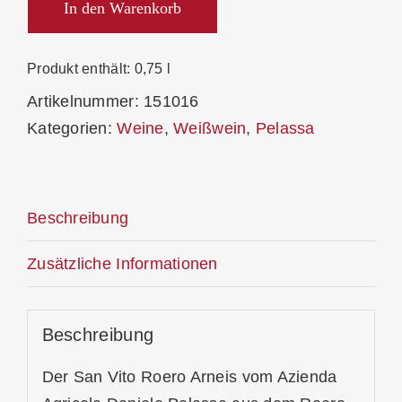
Vito"
In den Warenkorb
Roero
Arneis
Produkt enthält: 0,75
l
DOCG
Artikelnummer:
151016
2025
Kategorien:
Weine
,
Weißwein
,
Pelassa
Menge
Beschreibung
Zusätzliche Informationen
Beschreibung
Der San Vito Roero Arneis vom Azienda