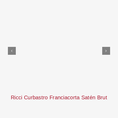
In den Warenkorb
Details
Ricci Curbastro Franciacorta Satén Brut