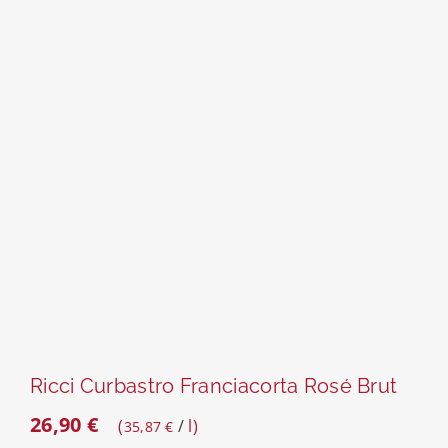
Ricci Curbastro Franciacorta Rosé Brut
26,90
€
/
l
35,87
€