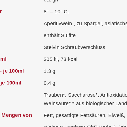
r
8° – 10° C.
Aperitivwein , zu Spargel, asiatisc
enthält Sulfite
Stelvin Schraubverschluss
0ml
305 kj, 73 kcal
- je 100ml
1,3 g
 je 100ml
0,4 g
Trauben*, Saccharose*, Antioxidati
Weinsäure* * aus biologischer Land
e Mengen von
Fett, gesättigte Fettsäuren, Eiweiß,