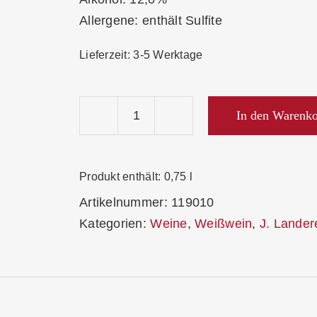
Allergene: enthält Sulfite
Lieferzeit:
3-5 Werktage
In den Warenk
J.
Landerer
Oberrotweiler
Produkt enthält: 0,75
l
Sauvignon
Artikelnummer:
119010
Blanc
Kategorien:
Weine
,
Weißwein
,
J. Lander
trocken
2025
Ortswein
BIO
Menge