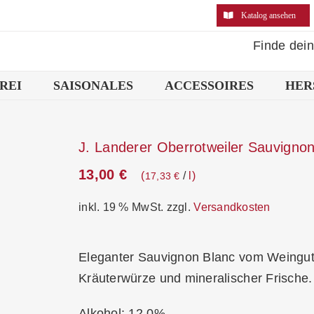
Katalog ansehen
Finde dei
REI
SAISONALES
ACCESSOIRES
HER
J. Landerer Oberrotweiler Sauvigno
13,00
€
/
l
17,33
€
inkl. 19 % MwSt.
zzgl.
Versandkosten
Eleganter Sauvignon Blanc vom Weingu
Kräuterwürze und mineralischer Frische.
Alkohol: 12,0%