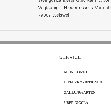
Weingut Landerer GbR Karin & Joha
Vogtsburg – Niederrotweil / Vertri
79367 Weisweil
SERVICE
MEIN KONTO
LIEFERKONDITIONEN
ZAHLUNGSARTEN
ÜBER NICOLA