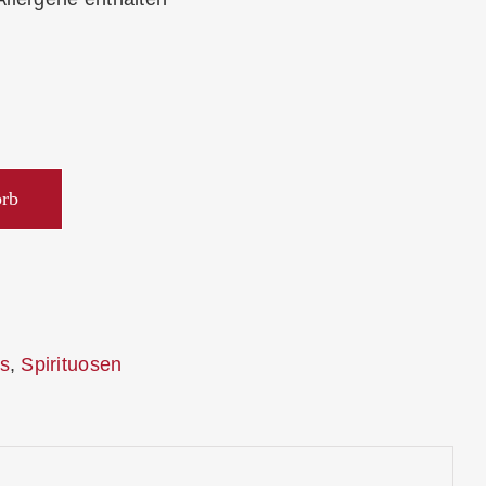
orb
s
,
Spirituosen