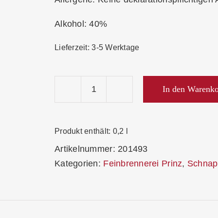
Alkohol: 40%
Lieferzeit:
3-5 Werktage
In den Warenk
Flachmann
Edelstahl
Haselnuss
Produkt enthält: 0,2
l
Schnaps
Artikelnummer:
201493
Menge
Kategorien:
Feinbrennerei Prinz
,
Schnap