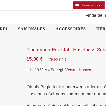
Katalog ansehen
Finde dei
REI
SAISONALES
ACCESSOIRES
HER
Flachmann Edelstahl Haselnuss Sc
15,90
€
/
l
79,50
€
inkl. 19 % MwSt.
zzgl.
Versandkosten
Ob als Begleiter für unterwegs oder als
Haselnuss Schnaps kommt immer gut an
Allergene: Keine deklarationspflichtigen 