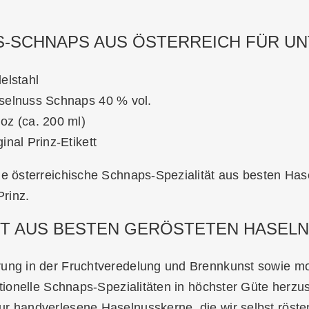
S-SCHNAPS AUS ÖSTERREICH FÜR U
elstahl
selnuss Schnaps 40 % vol.
oz (ca. 200 ml)
inal Prinz-Etikett
ie österreichische Schnaps-Spezialität aus besten Hasel
rinz.
RT AUS BESTEN GERÖSTETEN HASEL
rung in der Fruchtveredelung und Brennkunst sowie mo
ditionelle Schnaps-Spezialitäten in höchster Güte her
ur handverlesene Haselnusskerne, die wir selbst rös