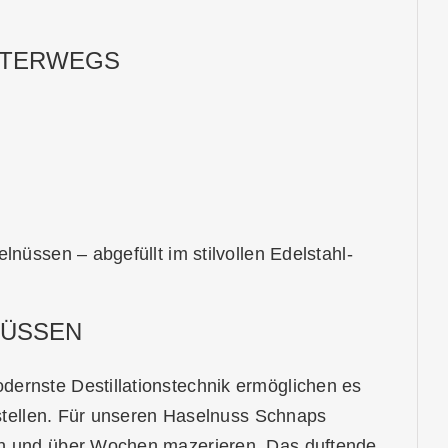
NTERWEGS
nüssen – abgefüllt im stilvollen Edelstahl-
NÜSSEN
dernste Destillationstechnik ermöglichen es
zustellen. Für unseren Haselnuss Schnaps
ten und über Wochen mazerieren. Das duftende