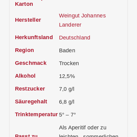
Karton
Weingut Johannes
Hersteller
Landerer
Herkunftsland
Deutschland
Region
Baden
Geschmack
Trocken
Alkohol
12,5%
Restzucker
7,0 g/l
Säuregehalt
6,8 g/l
Trinktemperatur
5° – 7°
Als Aperitif oder zu
Passt zu
leichten , sommerlichen