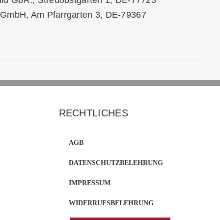
ild GbR., Streuobstgarten 1, DE-77723
a GmbH, Am Pfarrgarten 3, DE-79367
RECHTLICHES
AGB
DATENSCHUTZBELEHRUNG
IMPRESSUM
WIDERRUFSBELEHRUNG