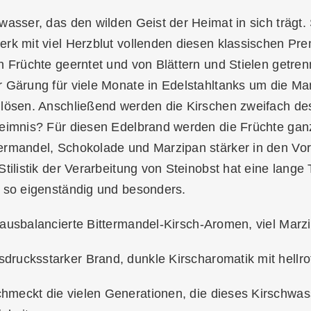
wasser, das den wilden Geist der Heimat in sich träg
rk mit viel Herzblut vollenden diesen klassischen Pr
n Früchte geerntet und von Blättern und Stielen getren
r Gärung für viele Monate in Edelstahltanks um die 
lösen. Anschließend werden die Kirschen zweifach desti
heimnis? Für diesen Edelbrand werden die Früchte ganz
ermandel, Schokolade und Marzipan stärker in den Vo
Stilistik der Verarbeitung von Steinobst hat eine lang
d so eigenständig und besonders.
, ausbalancierte Bittermandel-Kirsch-Aromen, viel Mar
sdrucksstarker Brand, dunkle Kirscharomatik mit hellro
chmeckt die vielen Generationen, die dieses Kirschwas