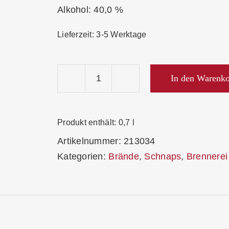
Alkohol: 40,0 %
Lieferzeit:
3-5 Werktage
In den Warenk
Wild
Kirschwasser
6-
Produkt enthält: 0,7
l
Ender
Artikelnummer:
213034
40%
Kategorien:
Brände
,
Schnaps
,
Brennerei
Menge