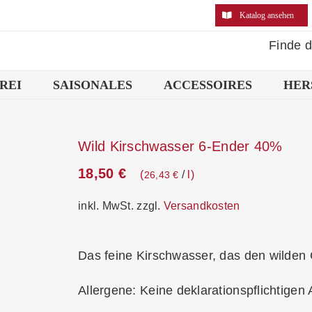
Katalog ansehen
Finde 
REI
SAISONALES
ACCESSOIRES
HER
Wild Kirschwasser 6-Ender 40%
18,50
€
/
l
26,43
€
inkl. MwSt.
zzgl.
Versandkosten
Das feine Kirschwasser, das den wilden G
Allergene: Keine deklarationspflichtigen 