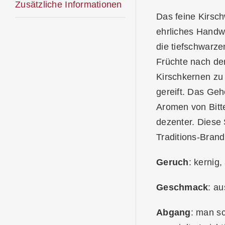
Zusätzliche Informationen
Das feine Kirsch
ehrliches Handwe
die tiefschwarze
Früchte nach de
Kirschkernen zu 
gereift. Das Ge
Aromen von Bitt
dezenter. Diese 
Traditions-Bran
Geruch
: kernig
Geschmack
: au
Abgang
: man s