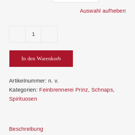
Auswahl aufheben
Prinz
Alter
Bodensee-
In den Warenkorb
Apfel
41%
Artikelnummer:
n. v.
Menge
Kategorien:
Feinbrennerei Prinz
,
Schnaps
,
Spirituosen
Beschreibung