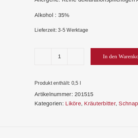
Alkohol : 35%
Lieferzeit:
3-5 Werktage
In den Warenk
Bergbrennerei
Löwen
Honig
Produkt enthält: 0,5
l
Zirbe
Artikelnummer:
201515
35%
Kategorien:
Liköre
,
Kräuterbitter
,
Schnap
Menge