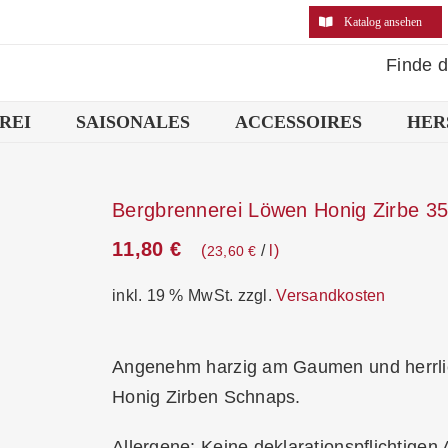
Katalog ansehen
Finde 
REI
SAISONALES
ACCESSOIRES
HER
Bergbrennerei Löwen Honig Zirbe 3
11,80
€
/
l
23,60
€
inkl. 19 % MwSt.
zzgl.
Versandkosten
Angenehm harzig am Gaumen und herrlich
Honig Zirben Schnaps.
Allergene: Keine deklarationspflichtigen 