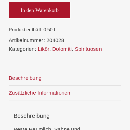
Pralinello
Likör
In den Warenkorb
15%
Menge
Produkt enthält: 0,50
l
Artikelnummer:
204028
Kategorien:
Likör
,
Dolomiti
,
Spirituosen
Beschreibung
Zusätzliche Informationen
Beschreibung
Beste Heumilch, Sahne und