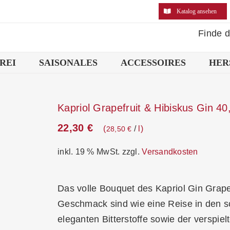
Katalog ansehen
Finde 
REI
SAISONALES
ACCESSOIRES
HER
Kapriol Grapefruit & Hibiskus Gin 4
22,30
€
/
l
28,50
€
inkl. 19 % MwSt.
zzgl.
Versandkosten
Das volle Bouquet des Kapriol Gin Grapef
Geschmack sind wie eine Reise in den sc
eleganten Bitterstoffe sowie der verspi