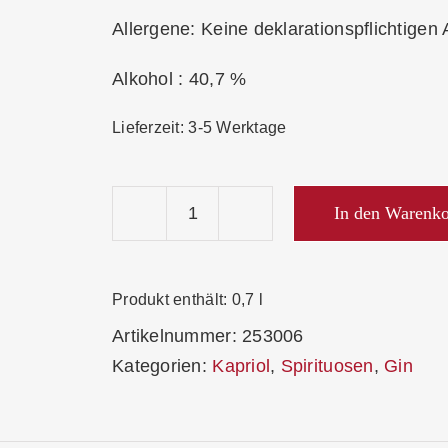
Allergene: Keine deklarationspflichtigen 
Alkohol : 40,7 %
Lieferzeit:
3-5 Werktage
In den Warenk
Kapriol
Grapefruit
&
Produkt enthält: 0,7
l
Hibiskus
Artikelnummer:
253006
Gin
Kategorien:
Kapriol
,
Spirituosen
,
Gin
40,7%
Menge