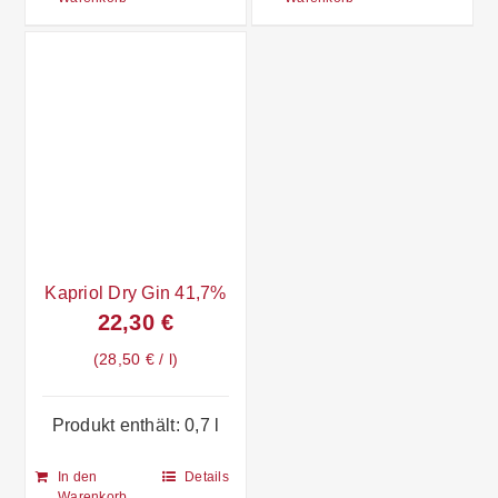
Kapriol Dry Gin 41,7%
22,30
€
28,50
€
/
l
Produkt enthält: 0,7
l
In den
Details
Warenkorb