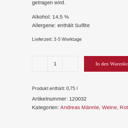
getragen wird.
Alkohol: 14,5 %
Allergene: enthält Sulfite
Lieferzeit:
3-5 Werktage
In den Warenk
Männle
Spätburgunder
Lagenwein
Produkt enthält: 0,75
l
2023
Artikelnummer:
120032
Trocken
Kategorien:
Andreas Männle
,
Weine
,
Ro
Menge