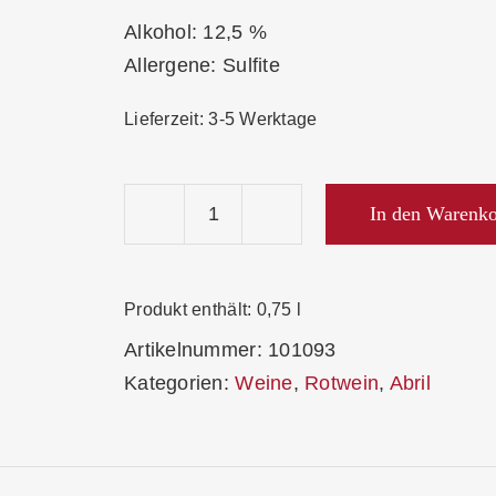
Alkohol: 12,5 %
Allergene: Sulfite
Lieferzeit:
3-5 Werktage
In den Warenk
Abril
Stein
Magmatit
Produkt enthält: 0,75
l
Weißer
Artikelnummer:
101093
Burgunder
Kategorien:
Weine
,
Rotwein
,
Abril
&
Chardonnay
Stein
2024