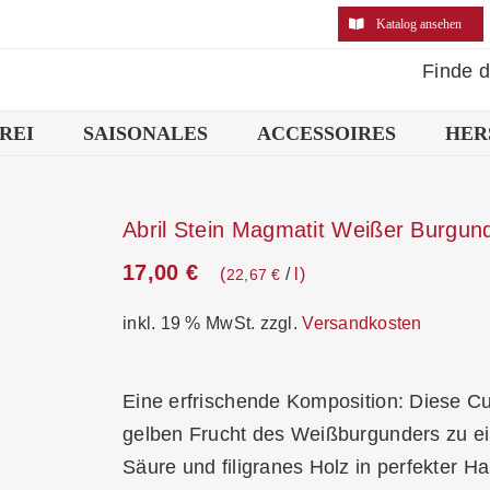
Katalog ansehen
Finde 
REI
SAISONALES
ACCESSOIRES
HER
Abril Stein Magmatit Weißer Burgu
17,00
€
/
l
22,67
€
inkl. 19 % MwSt.
zzgl.
Versandkosten
Eine erfrischende Komposition: Diese Cu
gelben Frucht des Weißburgunders zu ei
Säure und filigranes Holz in perfekter H