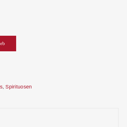
orb
s
,
Spirituosen