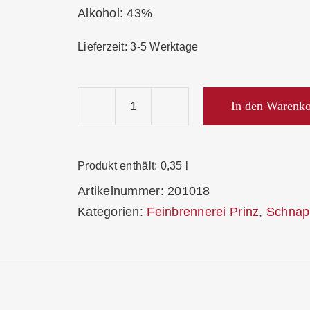
Alkohol: 43%
Lieferzeit:
3-5 Werktage
In den Warenk
Prinz
Hafele-
Schwarzer-
Produkt enthält: 0,35
l
Johannisbeer-
Artikelnummer:
201018
Brand
Kategorien:
Feinbrennerei Prinz
,
Schnap
43%
Menge