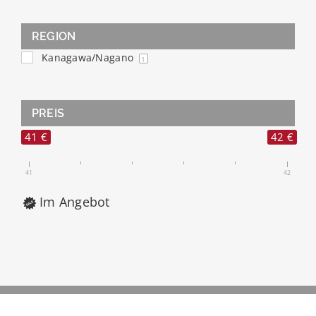
REGION
Kanagawa/Nagano
1
PREIS
41 €
42 €
41
42
Im Angebot