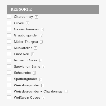
REBSORTE
Chardonnay
2
Cuvée
1
Gewürztraminer
1
Grauburgunder
3
Müller Thurgau
1
Muskateller
2
Pinot Noir
1
Rotwein Cuvée
1
Sauvignon Blanc
1
Scheurebe
1
Spätburgunder
4
Weissburgunder
3
Weissburgunder + Chardonnay
1
Weißwein Cuvee
2