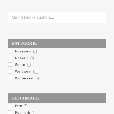
KATEGORIE
Roséwein
2
Rotwein
5
Secco
1
Weißwein
18
Winzersekt
6
GESCHMACK
Brut
2
Feinherb
9