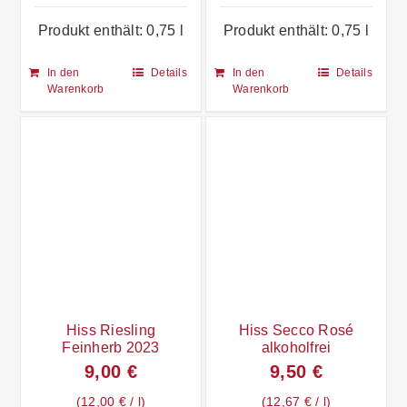
Produkt enthält: 0,75
l
Produkt enthält: 0,75
l
In den
Details
In den
Details
Warenkorb
Warenkorb
Hiss Riesling
Hiss Secco Rosé
Feinherb 2023
alkoholfrei
9,00
€
9,50
€
12,00
€
/
l
12,67
€
/
l