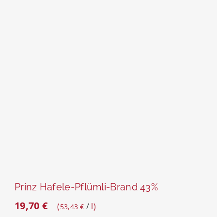
Prinz Hafele-Pflümli-Brand 43%
19,70
€
/
l
53,43
€