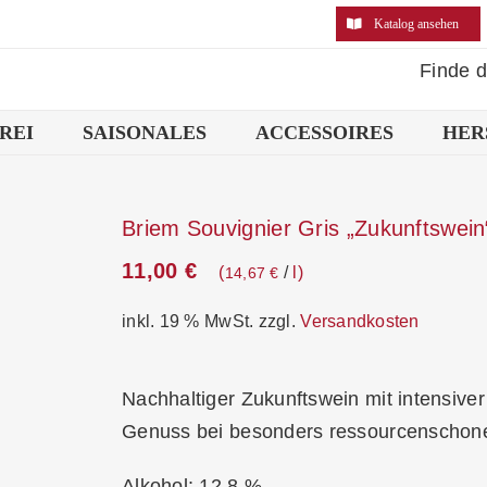
Katalog ansehen
Finde 
REI
SAISONALES
ACCESSOIRES
HER
Briem Souvignier Gris „Zukunftswein
11,00
€
/
l
14,67
€
inkl. 19 % MwSt.
zzgl.
Versandkosten
Nachhaltiger Zukunftswein mit intensiv
Genuss bei besonders ressourcenscho
Alkohol: 12,8 %