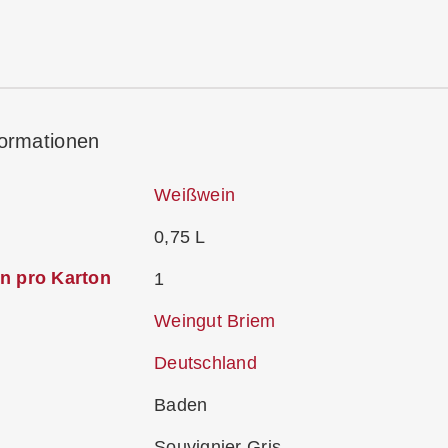
formationen
Weißwein
0,75 L
n pro Karton
1
Weingut Briem
Deutschland
Baden
Souvignier Gris