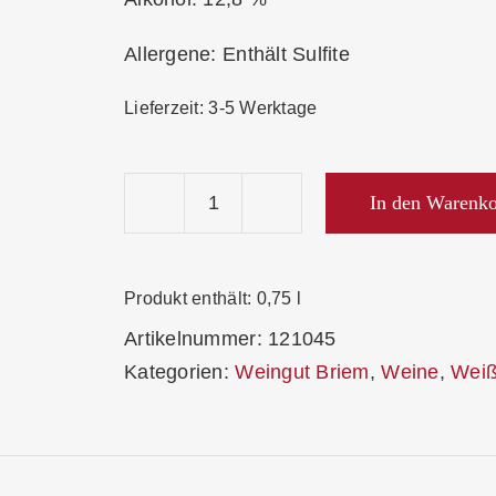
Allergene: Enthält Sulfite
Lieferzeit:
3-5 Werktage
In den Warenk
Briem
Souvignier
Gris
Produkt enthält: 0,75
l
"Zukunftswein"
Artikelnummer:
121045
Qualitätswein
Kategorien:
Weingut Briem
,
Weine
,
Weiß
Trocken
2025
Menge