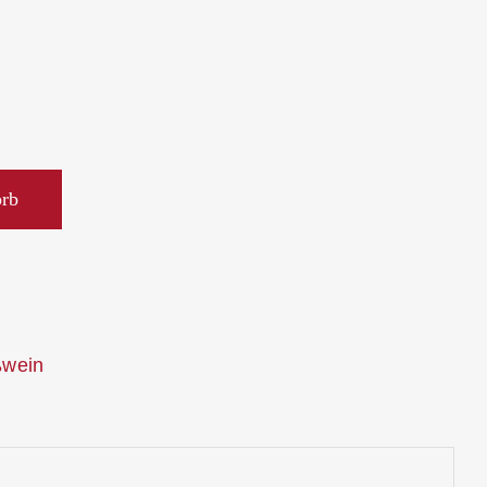
orb
wein