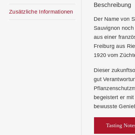
Beschreibung
Zusätzliche Informationen
Der Name von Sou
Sauvignon noch V
aus einer franzö
Freiburg aus Rie
1920 vom Züchter
Dieser zukunftso
gut Verantwortun
Pflanzenschutzmi
begeistert er mi
bewusste Genieß
Tasting Note