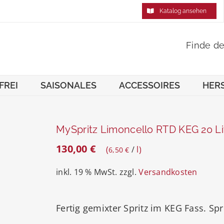
Katalog ansehen
Finde d
FREI
SAISONALES
ACCESSOIRES
HER
MySpritz Limoncello RTD KEG 20 Li
130,00
€
/
l
6,50
€
inkl. 19 % MwSt.
zzgl.
Versandkosten
Fertig gemixter Spritz im KEG Fass. S