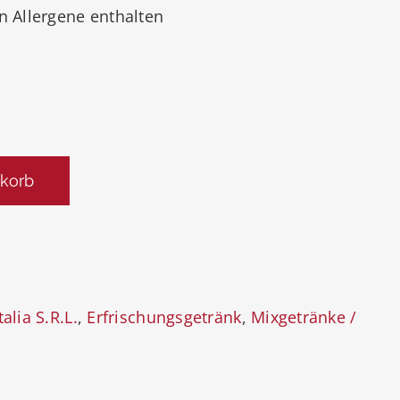
en Allergene enthalten
korb
alia S.R.L.
,
Erfrischungsgetränk
,
Mixgetränke /