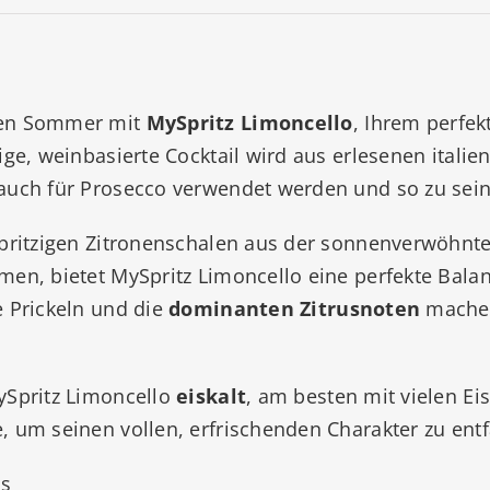
den Sommer mit
MySpritz Limoncello
, Ihrem perfek
tige, weinbasierte Cocktail wird aus erlesenen itali
 auch für Prosecco verwendet werden und so zu sein
spritzigen Zitronenschalen aus der sonnenverwöhnt
men, bietet MySpritz Limoncello eine perfekte Bal
e Prickeln und die
dominanten Zitrusnoten
machen
ySpritz Limoncello
eiskalt
, am besten mit vielen Ei
, um seinen vollen, erfrischenden Charakter zu entf
ss