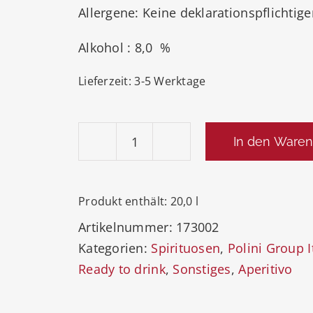
Allergene: Keine deklarationspflichtig
Alkohol : 8,0 %
Lieferzeit:
3-5 Werktage
In den Waren
MySpritz
Limoncello
RTD
Produkt enthält: 20,0
l
KEG
Artikelnummer:
173002
20
Kategorien:
Spirituosen
,
Polini Group It
Liter
Ready to drink
,
Sonstiges
,
Aperitivo
Fass
Menge