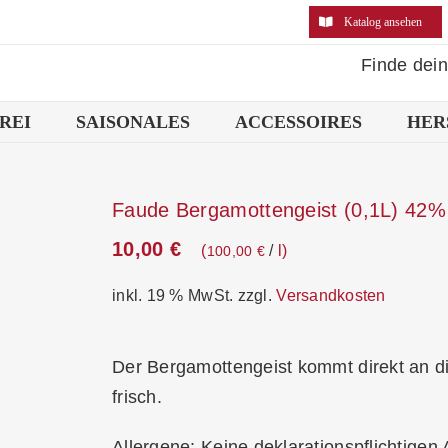
Katalog ansehen
Finde dei
REI
SAISONALES
ACCESSOIRES
HER
Faude Bergamottengeist (0,1L) 42%
10,00
€
/
l
100,00
€
inkl. 19 % MwSt.
zzgl.
Versandkosten
Der Bergamottengeist kommt direkt an di
frisch.
Allergene: Keine deklarationspflichtigen 