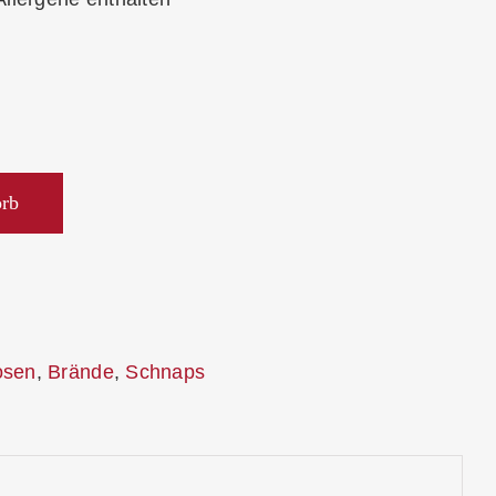
orb
osen
,
Brände
,
Schnaps