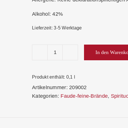
Alkohol: 42%
Lieferzeit:
3-5 Werktage
In den Warenk
Faude
Bergamottengeist
(0,1L)
Produkt enthält: 0,1
l
42%
Artikelnummer:
209002
Menge
Kategorien:
Faude-feine-Brände
,
Spiritu