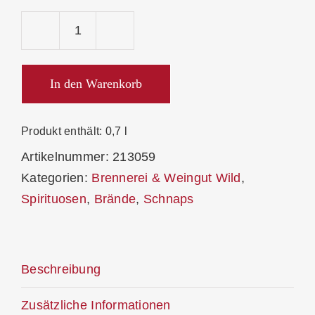
Wild
Rotbäckchen
Mirabelle
In den Warenkorb
12-
Ender
Produkt enthält: 0,7
l
42%
Artikelnummer:
213059
Menge
Kategorien:
Brennerei & Weingut Wild
,
Spirituosen
,
Brände
,
Schnaps
Beschreibung
Zusätzliche Informationen