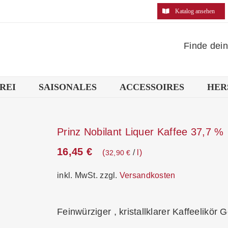
Katalog ansehen
Finde dei
REI
SAISONALES
ACCESSOIRES
HER
Prinz Nobilant Liquer Kaffee 37,7 %
16,45
€
/
l
32,90
€
inkl. MwSt.
zzgl.
Versandkosten
Feinwürziger , kristallklarer Kaffeelikör