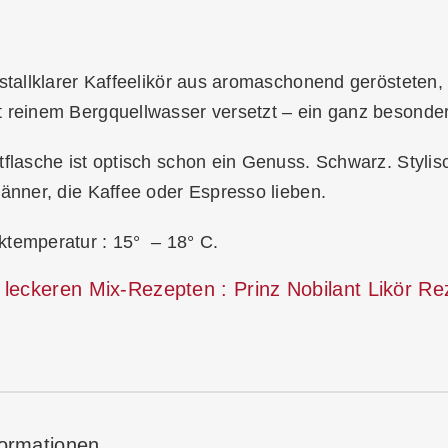
istallklarer Kaffeelikör aus aromaschonend geröstete
t reinem Bergquellwasser versetzt – ein ganz besonde
tflasche ist optisch schon ein Genuss. Schwarz. Styl
Männer, die Kaffee oder Espresso lieben.
ktemperatur : 15° – 18° C.
u leckeren Mix-Rezepten :
Prinz Nobilant Likör R
formationen