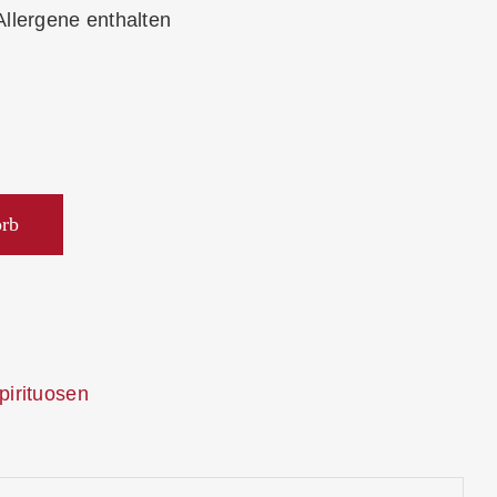
Allergene enthalten
orb
pirituosen