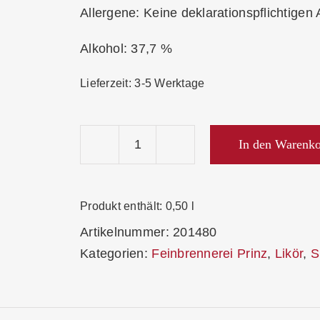
Allergene: Keine deklarationspflichtigen 
Alkohol: 37,7 %
Lieferzeit:
3-5 Werktage
In den Warenk
Prinz
Nobilant
Liquer
Produkt enthält: 0,50
l
Kaffee
Artikelnummer:
201480
37,7
Kategorien:
Feinbrennerei Prinz
,
Likör
,
S
%
Menge