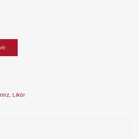
orb
rinz
,
Likör