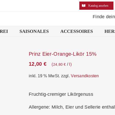
Katalog ansehen
Finde dei
REI
SAISONALES
ACCESSOIRES
HER
Prinz Eier-Orange-Likör 15%
12,00
€
/
l
24,80
€
inkl. 19 % MwSt.
zzgl.
Versandkosten
Fruchtig-cremiger Likörgenuss
Allergene: Milch, Eier und Sellerie entha