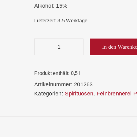
Alkohol: 15%
Lieferzeit:
3-5 Werktage
In den Warenk
Prinz
Eier-
Orange-
Produkt enthält: 0,5
l
Likör
Artikelnummer:
201263
15%
Kategorien:
Spirituosen
,
Feinbrennerei P
Menge