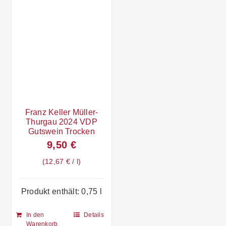
Franz Keller Müller-
Thurgau 2024 VDP
Gutswein Trocken
9,50
€
12,67
€
/
l
Produkt enthält: 0,75
l
In den
Details
Warenkorb