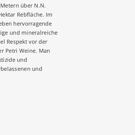
0 Metern über N.N.
Hektar Rebfläche. Im
Reben hervorragende
tige und mineralreiche
l Respekt vor der
er Petri Weine. Man
ktizide und
rbelassenen und