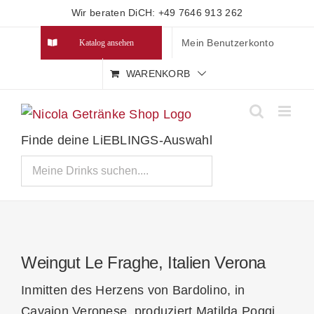
Zum
Wir beraten DiCH: +49 7646 913 262
Inhalt
Mein Benutzerkonto
Katalog ansehen
springen
WARENKORB
Finde deine LiEBLINGS-Auswahl
Weingut Le Fraghe, Italien Verona
Inmitten des Herzens von Bardolino, in
Cavaion Veronese, produziert Matilda Poggi