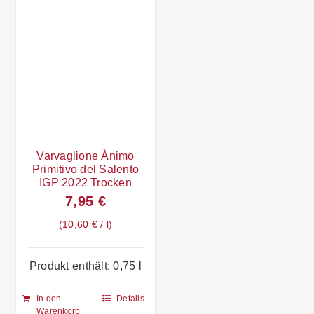
Varvaglione Ànimo
Primitivo del Salento
IGP 2022 Trocken
7,95
€
10,60
€
/
l
Produkt enthält: 0,75
l
In den
Details
Warenkorb