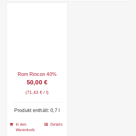
Rom Rincon 40%
50,00
€
71,43
€
/
l
Produkt enthält: 0,7
l
In den
Details
Warenkorb