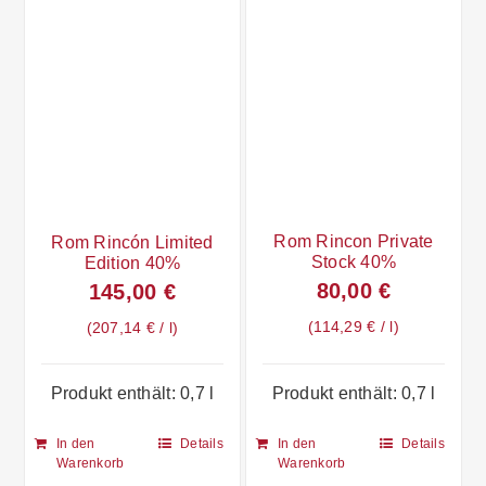
Rom Rincon Private
Rom Rincón Limited
Stock 40%
Edition 40%
80,00
€
145,00
€
114,29
€
/
l
207,14
€
/
l
Produkt enthält: 0,7
l
Produkt enthält: 0,7
l
In den
Details
In den
Details
Warenkorb
Warenkorb